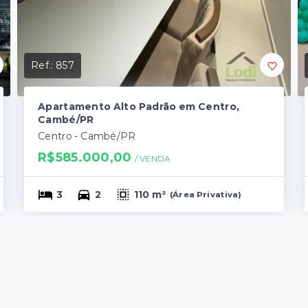
Ref.:
857
Apartamento Alto Padrão em Centro,
Cambé/PR
Centro - Cambé/PR
R$585.000,00
/ 
VENDA
3
2
110 m²
(
Área Privativa
)