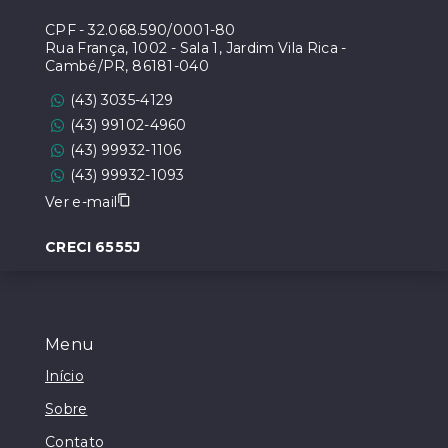
CPF
-
32.068.590/0001-80
Rua França, 1002 - Sala 1, Jardim Vila Rica -
Cambé/PR, 86181-040
(43) 3035-4129
(43) 99102-4960
(43) 99932-1106
(43) 99932-1093
Ver e-mail
CRECI 6555J
Menu
Início
Sobre
Contato