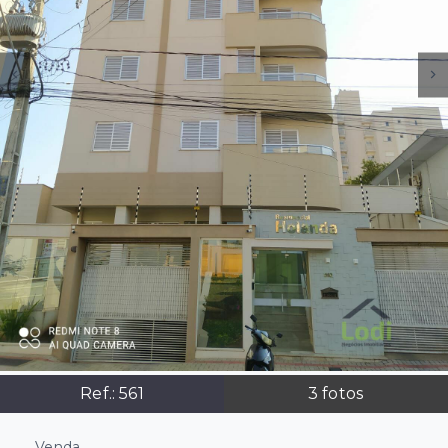
Ref.:
561
3
fotos
Venda