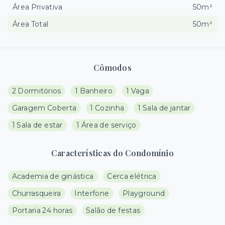
Área Privativa
50m²
Área Total
50m²
Cômodos
2 Dormitórios
1 Banheiro
1 Vaga
Garagem Coberta
1 Cozinha
1 Sala de jantar
1 Sala de estar
1 Área de serviço
Características do Condomínio
Academia de ginástica
Cerca elétrica
Churrasqueira
Interfone
Playground
Portaria 24 horas
Salão de festas