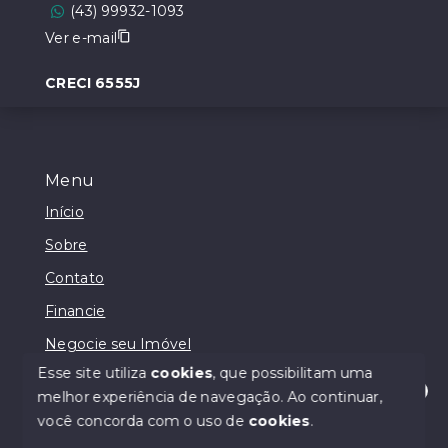
(43) 99932-1093
Ver e-mail
CRECI 6555J
Menu
Início
Sobre
Contato
Financie
Negocie seu Imóvel
Esse site utiliza
cookies
, que possibilitam uma
melhor experiência de navegação.
Ao continuar,
Olá! Estamos disponíveis para te ajudar.
você concorda com o uso de
cookies
.
© Copyright 2026 - Lodi Negócios Imobiliários - Todos
os direitos reservados