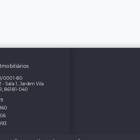
Imobiliários
0/0001-80
- Sala 1, Jardim Vila
R, 86181-040
29
4960
106
093