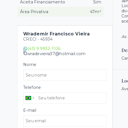
ap
Aceita Financiamento
Sim
Lo
div
Área Privativa
47m²
Co
ace
Wrademir Francisco Vieira
As 
CRECI -
45934
(43) 9 9932-1106
De
wradevieira37@hotmail.com
Car
Nome
Lo
Telefone
Ave
E-mail