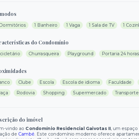
modos
 Dormitórios
1 Banheiro
1 Vaga
1 Sala de TV
1 Cozi
racterísticas do Condomínio
cicletário
Churrasqueira
Playground
Portaria 24 hora
oximidades
anco
Clube
Escola
Escola de idioma
Faculdade
raça
Rodovia
Shopping
Supermercado
Transporte
scrição do imóvel
m-vindo ao
Condomínio Residencial Gaivotas II
, um espaço 
ração de
Cambé
. Este condomínio moderno oferece apartamen