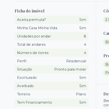
Ficha do imóvel
Cô
Aceita permuta?
Sim
2
Minha Casa Minha Vida
Sim
Ca
Unidades por andar
8
Bi
Total de andares
4
Número de torres
4
Pr
Perfil
Residencial
B
Situação
Pronto para morar
P
Escriturado
Sim
Averbado
Sim
De
Terreno
Plano
Be
Tem Financiamento
Sim
co