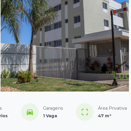
s
Garagens
Área Privativa
rios
1 Vaga
47 m²