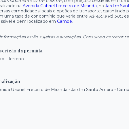
roximadamente 47 m² e 48 m²
, com preços acessíveis em tor
calizado na
Avenida Gabriel Freceiro de Miranda
, no
Jardim San
ersas comodidades locais e opções de transporte, garantindo pra
m uma taxa de condomínio que varia entre
R$ 450 a R$ 500
, e
ssível e bem localizado em
Cambé
.
informações estão sujeitas a alterações. Consulte o corretor r
scrição da permuta
ro - Terreno
calização
nida Gabriel Freceiro de Miranda - Jardim Santo Amaro - Ca