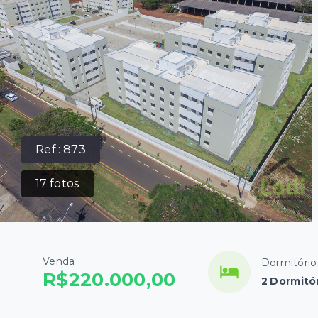
Ref.:
873
17
fotos
Venda
Dormitório
R$220.000,00
2 Dormitó