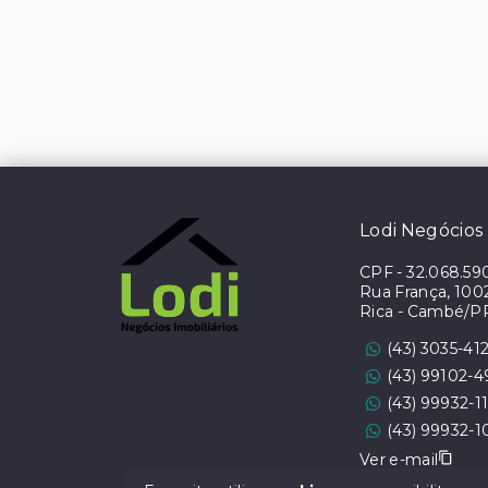
Lodi Negócios 
CPF
-
32.068.59
Rua França, 1002 
Rica - Cambé/P
(43) 3035-41
(43) 99102-
(43) 99932-1
(43) 99932-1
Ver e-mail