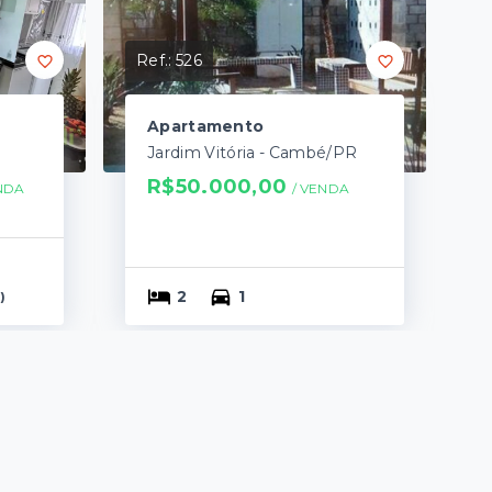
Ref.:
526
Apartamento
Jardim Vitória - Cambé/PR
R$50.000,00
NDA
/ 
VENDA
2
1
)