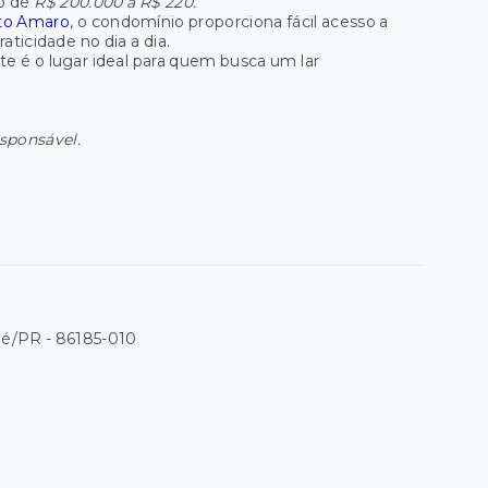
no de
R$ 200.000 a R$ 220.
to Amaro
, o condomínio proporciona fácil acesso a
ticidade no dia a dia.
ste é o lugar ideal para quem busca um lar
esponsável.
mbé/PR
- 86185-010