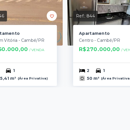
46
Ref.:
844
rtamento
Apartamento
im Vitória - Cambé/PR
Centro - Cambé/PR
50.000,00
R$270.000,00
/ 
VENDA
/ 
VE
1
2
1
5,41 m²
50 m²
(
Área Privativa
)
(
Área Privativa