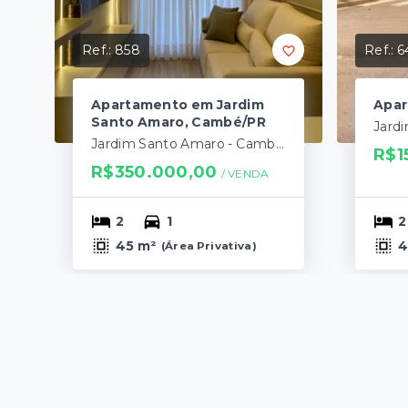
Ref.:
858
Ref.:
6
Apartamento em Jardim
Apa
Santo Amaro, Cambé/PR
Jard
Jardim Santo Amaro - Cambé/PR
R$1
R$350.000,00
/ 
VENDA
2
1
2
45 m²
4
(
Área Privativa
)