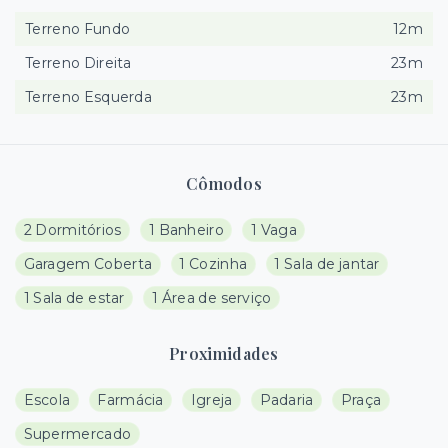
Terreno Fundo
12m
Terreno Direita
23m
Terreno Esquerda
23m
Cômodos
2 Dormitórios
1 Banheiro
1 Vaga
Garagem Coberta
1 Cozinha
1 Sala de jantar
1 Sala de estar
1 Área de serviço
Proximidades
Escola
Farmácia
Igreja
Padaria
Praça
Supermercado