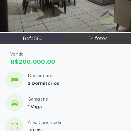
Ref.:
560
14
fotos
Venda
R$200.000,00
Dormitórios
2 Dormitórios
Garagens
1 Vaga
Área Construída
160 m²