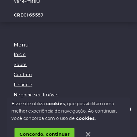
Ver e-mail
CRECI 6555J
Menu
Início
Sobre
Contato
Financie
Negocie seu Imóvel
Esse site utiliza
cookies
, que possibilitam uma
melhor experiência de navegação.
Ao continuar,
Olá! Estamos disponíveis para te ajudar.
você concorda com o uso de
cookies
.
© Copyright 2026 - Lodi Negócios Imobiliários - Todos
os direitos reservados
Concordo, continuar
SITE PARA IMOBILIARIA