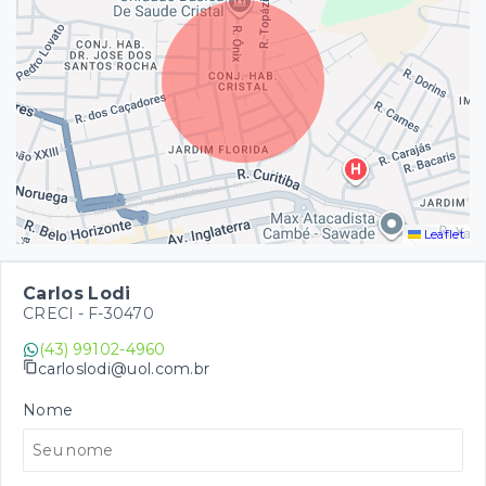
Leaflet
Carlos Lodi
CRECI -
F-30470
(43) 99102-4960
carloslodi@uol.com.br
Nome