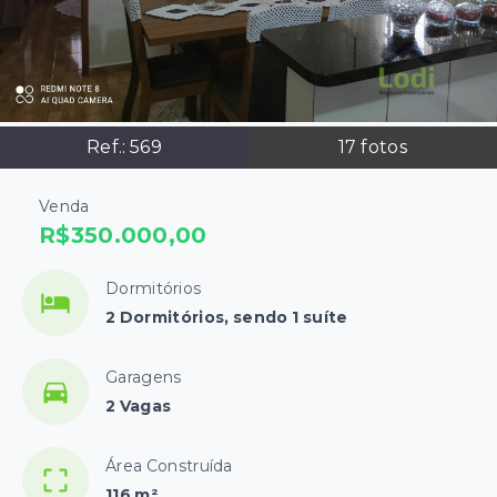
Ref.:
569
17
fotos
Venda
R$350.000,00
Dormitórios
2 Dormitórios, sendo 1 suíte
Garagens
2 Vagas
Área Construída
116 m²