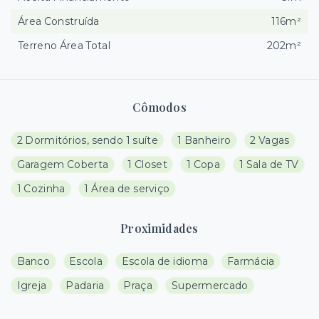
Área Construída
116m²
Terreno Área Total
202m²
Cômodos
2 Dormitórios, sendo 1 suíte
1 Banheiro
2 Vagas
Garagem Coberta
1 Closet
1 Copa
1 Sala de TV
1 Cozinha
1 Área de serviço
Proximidades
Banco
Escola
Escola de idioma
Farmácia
Igreja
Padaria
Praça
Supermercado