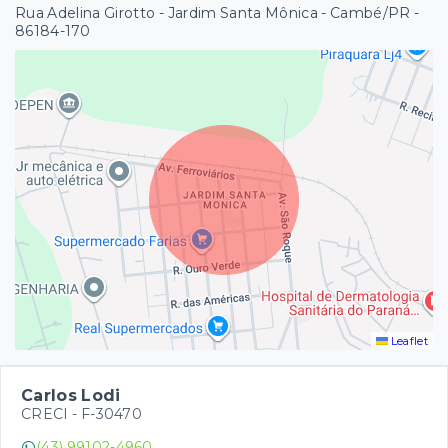
Rua Adelina Girotto - Jardim Santa Mônica - Cambé/PR
-
86184-170
Leaflet
Carlos Lodi
CRECI -
F-30470
(43) 99102-4960