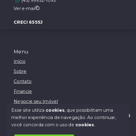
(43) 99932-1093
Ver e-mail
CRECI 6555J
Menu
Início
Sobre
Contato
Financie
Negocie seu Imóvel
Esse site utiliza
cookies
, que possibilitam uma
melhor experiência de navegação.
Ao continuar,
Olá! Estamos disponíveis para te ajudar.
você concorda com o uso de
cookies
.
© Copyright 2026 - Lodi Negócios Imobiliários - Todos
os direitos reservados