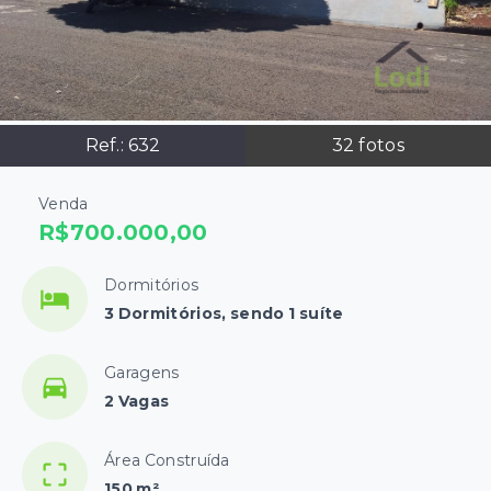
Ref.:
632
32
fotos
Venda
R$700.000,00
Dormitórios
3 Dormitórios, sendo 1 suíte
Garagens
2 Vagas
Área Construída
150 m²