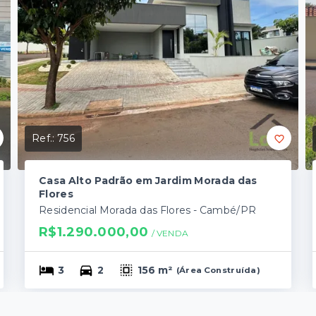
Ref.:
756
Casa Alto Padrão em Jardim Morada das
Flores
Residencial Morada das Flores - Cambé/PR
R$1.290.000,00
/ 
VENDA
3
2
156 m²
(
Área Construída
)