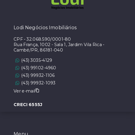
Lodi Negócios Imobiliários
CPF
-
32.068.590/0001-80
Rua França, 1002 - Sala 1, Jardim Vila Rica -
Cambé/PR, 86181-040
(43) 3035-4129
(43) 99102-4960
(43) 99932-1106
(43) 99932-1093
Ver e-mail
CRECI 6555J
Menu