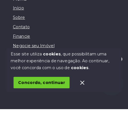
Início
Sobre
Contato
Financie
Negocie seu Imóvel
Esse site utiliza
cookies
, que possibilitam uma
melhor experiência de navegação.
Ao continuar,
Olá! Estamos disponíveis para te ajudar.
você concorda com o uso de
cookies
.
© Copyright 2026 - Lodi Negócios Imobiliários - Todos
os direitos reservados
Concordo, continuar
SITE PARA IMOBILIARIA
Início
Histórico
Favoritos