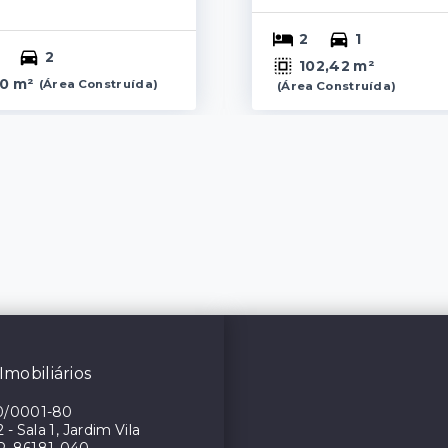
2
1
2
102,42 m²
0 m²
(
Área Construída
)
(
Área Construída
)
Imobiliários
0/0001-80
- Sala 1, Jardim Vila