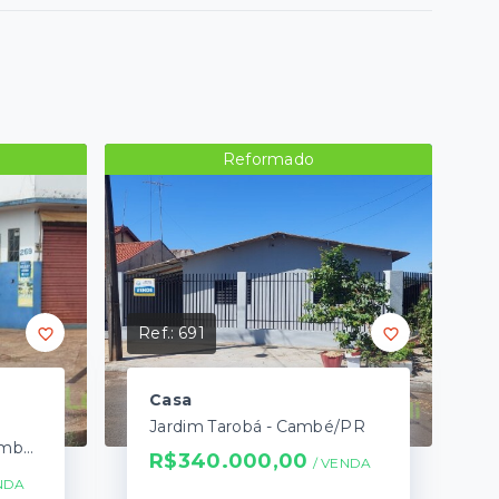
Reformado
Ref.:
691
Casa
Jardim Tarobá - Cambé/PR
Jardim Santa Izabel - Cambé/PR
R$340.000,00
/ 
VENDA
NDA