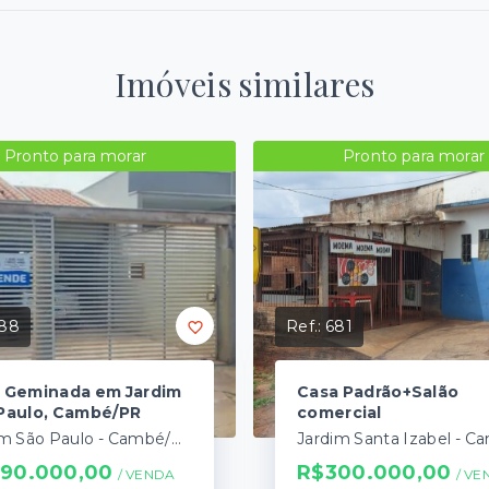
Imóveis similares
Pronto para morar
Pronto para morar
88
Ref.:
681
 Geminada em Jardim
Casa Padrão+Salão
Paulo, Cambé/PR
comercial
Jardim São Paulo - Cambé/PR
90.000,00
R$300.000,00
/ 
VENDA
/ 
VE