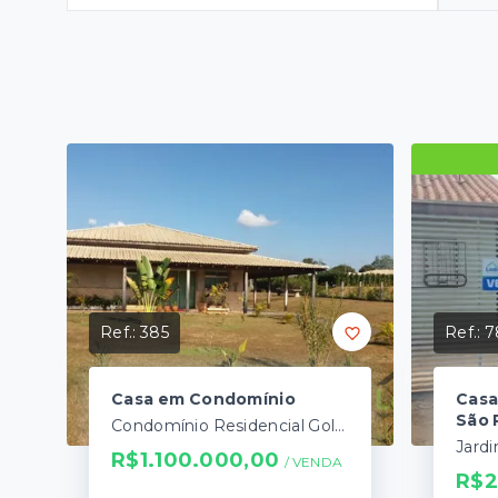
Ref.:
385
Ref.:
7
Casa em Condomínio
Casa
São 
Condomínio Residencial Golf Ville - Cambé/PR
R$1.100.000,00
/ 
VENDA
R$2