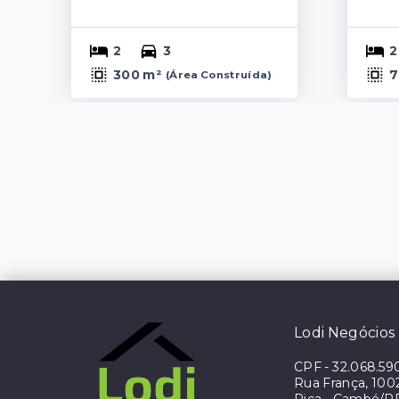
2
3
2
300 m²
7
(
Área Construída
)
Lodi Negócios 
CPF
-
32.068.59
Rua França, 1002 