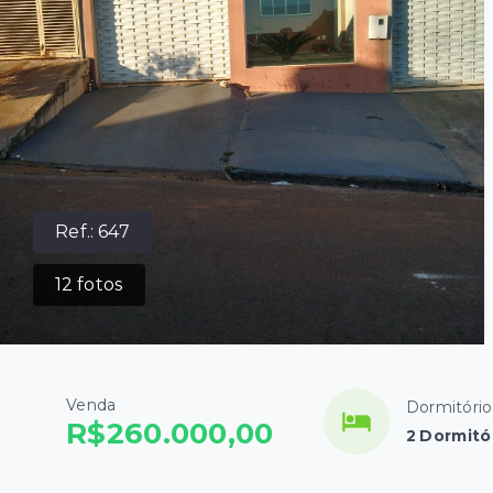
Ref.:
647
12
fotos
Venda
Dormitório
R$260.000,00
2 Dormitó