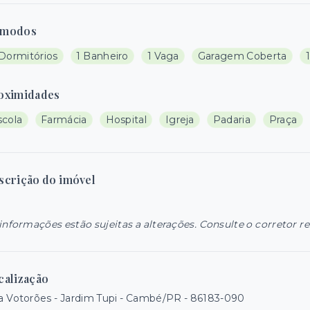
modos
 Dormitórios
1 Banheiro
1 Vaga
Garagem Coberta
oximidades
scola
Farmácia
Hospital
Igreja
Padaria
Praça
scrição do imóvel
informações estão sujeitas a alterações. Consulte o corretor r
calização
 Votorões - Jardim Tupi - Cambé/PR
- 86183-090