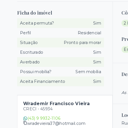
Ficha do imóvel
Cô
Aceita permuta?
Sim
2
Perfil
Residencial
Pr
Situação
Pronto para morar
E
Escriturado
Sim
Averbado
Sim
Possui mobília?
Sem mobília
De
Aceita Financiamento
Sim
As 
Wrademir Francisco Vieira
CRECI -
45934
Lo
(43) 9 9932-1106
Rua
wradevieira37@hotmail.com