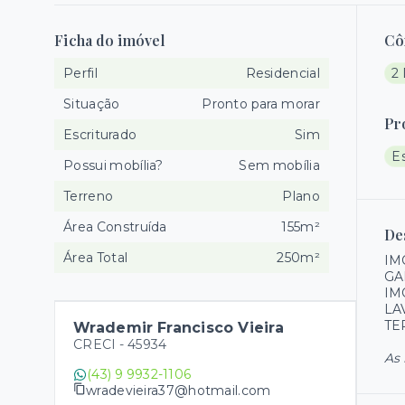
Ficha do imóvel
Cô
Perfil
Residencial
2
Situação
Pronto para morar
Pr
Escriturado
Sim
E
Possui mobília?
Sem mobília
Terreno
Plano
Área Construída
155m²
De
Área Total
250m²
IM
GA
IM
LA
TE
Wrademir Francisco Vieira
CRECI -
45934
As 
(43) 9 9932-1106
wradevieira37@hotmail.com