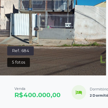
Ref.:
684
5
fotos
Venda
Dormitóri
R$400.000,00
2 Dormitó