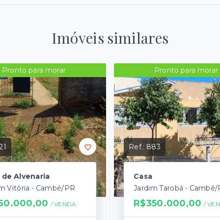
Imóveis similares
Pronto para morar
Pronto para morar
21
Ref.:
883
 de Alvenaria
Casa
im Vitória - Cambé/PR
Jardim Tarobá - Cambé
60.000,00
R$350.000,00
/ 
VENDA
/ 
VE