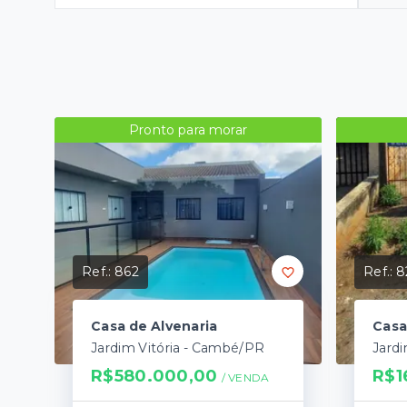
Pronto para morar
Ref.:
862
Ref.:
8
Casa de Alvenaria
Casa
Jardim Vitória - Cambé/PR
Jard
R$580.000,00
R$1
/ 
VENDA