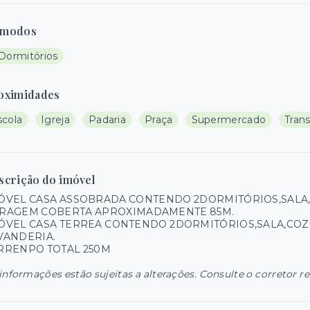
modos
 Dormitórios
oximidades
scola
Igreja
Padaria
Praça
Supermercado
Tran
scrição do imóvel
ÓVEL CASA ASSOBRADA CONTENDO 2DORMITÓRIOS,SALA,
RAGEM COBERTA APROXIMADAMENTE 85M.
ÓVEL CASA TERREA CONTENDO 2DORMITÓRIOS,SALA,COZ
VANDERIA.
RRENPO TOTAL 250M
informações estão sujeitas a alterações. Consulte o corretor r