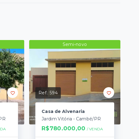
Semi-novo
Ref.:
594
Casa de Alvenaria
/PR
Jardim Vitória - Cambé/PR
R$780.000,00
NDA
/ 
VENDA