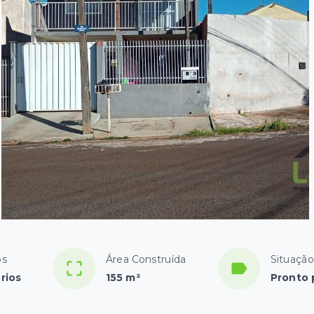
os
Área Construída
Situação
rios
155 m²
Pronto 