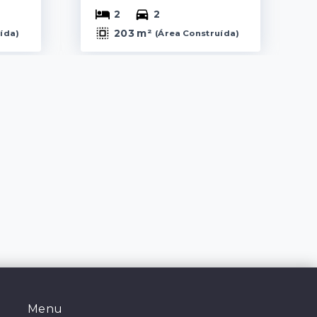
2
2
203 m²
uída
)
(
Área Construída
)
Menu