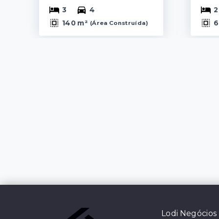
3
4
2
140 m²
6
(
Área Construída
)
Lodi Negócios 