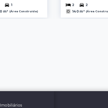
1
2
2
0 m²
140 m²
(
Área Construída
)
(
Área Constr
Imobiliários