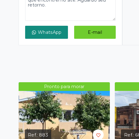
WhatsApp
E-mail
Pronto para morar
Ref.:
883
Ref.:
6