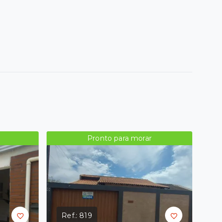
Pronto para morar
Ref.:
819