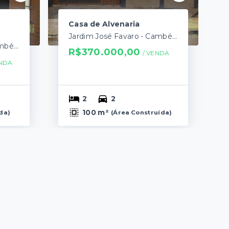
Casa de Alvenaria
Jardim José Favaro - Cambé/PR
Jardim José Favaro - Cambé/PR
R$370.000,00
/ 
VENDA
NDA
2
2
100 m²
ída
)
(
Área Construída
)