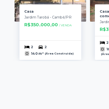
Casa
Casa
come
Jardim Tarobá - Cambé/PR
R$350.000,00
/ 
VENDA
R$3
2
2
2
1
140 m²
(
Área Construída
)
(
Áre