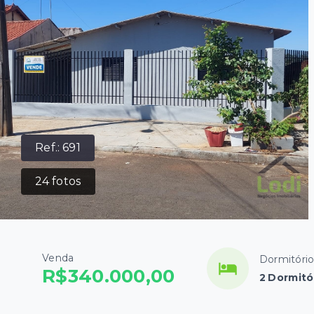
Ref.:
691
24
fotos
Venda
Dormitóri
R$340.000,00
2 Dormitór