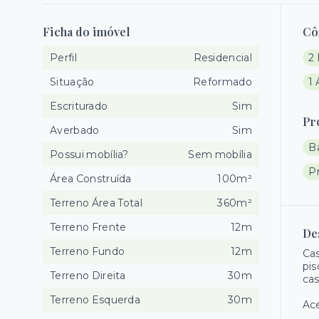
Ficha do imóvel
Cô
Perfil
Residencial
2 
Situação
Reformado
1 
Escriturado
Sim
Pr
Averbado
Sim
B
Possui mobília?
Sem mobília
P
Área Construída
100m²
Terreno Área Total
360m²
Terreno Frente
12m
De
Terreno Fundo
12m
Ca
pis
Terreno Direita
30m
cas
Terreno Esquerda
30m
Ace