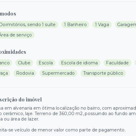
modos
Dormitórios, sendo 1 suíte
1 Banheiro
1 Vaga
Garagem
Área de serviço
oximidades
anco
Clube
Escola
Escola de idioma
Faculdade
raça
Rodovia
Supermercado
Transporte público
scrição do imóvel
sa em alvenaria em ótima localização no bairro, com aproxi
o cerâmico, laje. Terreno de 360,00 m2, possuindo ao fundo a
a ou área de lazer.
ita-se veículo de menor valor como parte de pagamento.