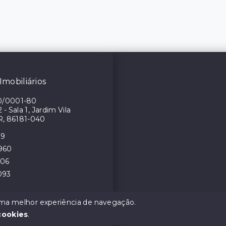
Imobiliários
0/0001-80
- Sala 1, Jardim Vila
R, 86181-040
29
4960
106
093
 uma melhor experiência de navegação.
cookies
.