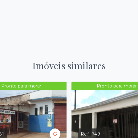
Imóveis similares
Pronto para morar
Pronto para morar
81
Ref.:
749