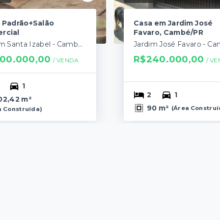
 Padrão+Salão
Casa em Jardim José
rcial
Favaro, Cambé/PR
Jardim Santa Izabel - Cambé/PR
00.000,00
R$240.000,00
/ 
VENDA
/ 
VE
1
2
1
02,42 m²
90 m²
(
Área Constru
a Construída
)