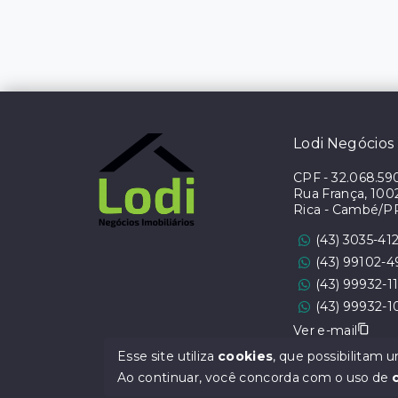
Lodi Negócios 
CPF
-
32.068.59
Rua França, 1002 
Rica - Cambé/P
(43) 3035-41
(43) 99102-
(43) 99932-1
(43) 99932-1
Ver e-mail
Esse site utiliza
cookies
, que possibilitam
CRECI 6555J
Ao continuar, você concorda com o uso de