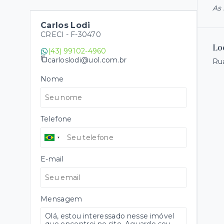
As 
Carlos Lodi
CRECI -
F-30470
Lo
(43) 99102-4960
carloslodi@uol.com.br
Rua
Nome
Telefone
E-mail
Mensagem