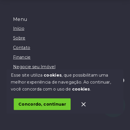
Menu
Início
Sobre
Contato
Financie
Negocie seu Imóvel
Esse site utiliza
cookies
, que possibilitam uma
melhor experiência de navegação.
Ao continuar,
Olá! Estamos disponíveis para te ajudar.
você concorda com o uso de
cookies
.
© Copyright 2026 - Lodi Negócios Imobiliários - Todos
os direitos reservados
Concordo, continuar
SITE PARA IMOBILIARIA