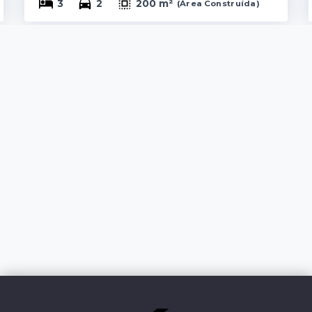
3
2
200 m²
(
Área Construída
)