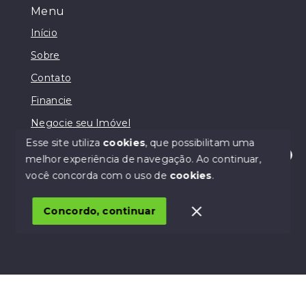
Menu
Início
Sobre
Contato
Financie
Negocie seu Imóvel
Esse site utiliza
cookies
, que possibilitam uma
melhor experiência de navegação.
Ao continuar,
Olá! Estamos disponíveis para te ajudar.
você concorda com o uso de
cookies
.
© Copyright 2026 - Lodi Negócios Imobiliários - Todos
os direitos reservados
Concordo, continuar
SITE PARA IMOBILIARIA
Início
Histórico
Favoritos