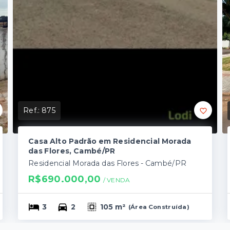
Ref.:
875
Casa Alto Padrão em Residencial Morada
das Flores, Cambé/PR
Residencial Morada das Flores - Cambé/PR
R$690.000,00
/ 
VENDA
3
2
105 m²
(
Área Construída
)