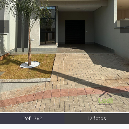
Ref.:
762
12
fotos