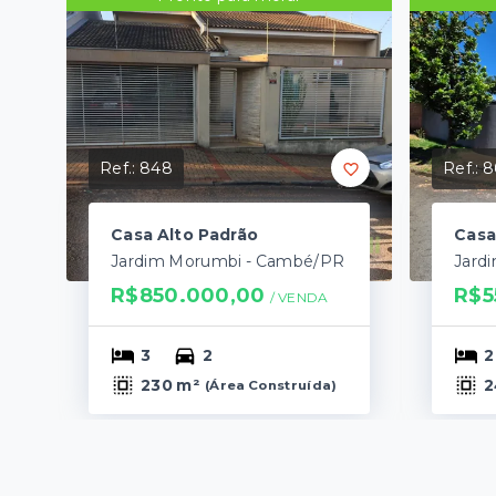
Ref.:
848
Ref.:
8
Casa Alto Padrão
Casa
Jardim Morumbi - Cambé/PR
R$850.000,00
R$5
/ 
VENDA
3
2
2
230 m²
2
(
Área Construída
)