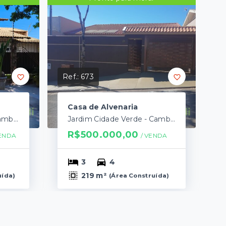
Ref.:
673
Casa de Alvenaria
Jardim Santo Amaro - Cambé/PR
Jardim Cidade Verde - Cambé/PR
R$500.000,00
ENDA
/ 
VENDA
3
4
219 m²
uída
)
(
Área Construída
)