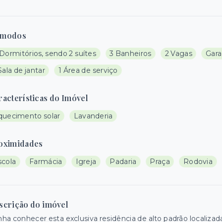
modos
Dormitórios, sendo 2 suítes
3 Banheiros
2 Vagas
Gar
Sala de jantar
1 Área de serviço
racterísticas do Imóvel
quecimento solar
Lavanderia
oximidades
scola
Farmácia
Igreja
Padaria
Praça
Rodovia
scrição do imóvel
ha conhecer esta exclusiva residência de alto padrão localiz