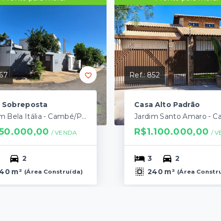
67
Ref.:
852
 Sobreposta
Casa Alto Padrão
Jardim Bela Itália - Cambé/PR
50.000,00
R$1.100.000,00
/ 
VENDA
/ 
V
2
3
2
40 m²
240 m²
(
Área Construída
)
(
Área Constr