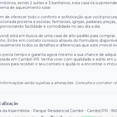
mitórios, sendo 2 suítes e 3 banheiros, esta casa irá surpree
tema de aquecimento solar.
m de oferecer todo o conforto e sofisticação que você procur
icionada próxima a escolas, farmácias, igrejas, padarias, praça
porcionando facilidade e comodidade no seu dia a dia.
você está em busca de uma casa de alto padrão para comprar, es
ho. Entre em contato conosco através do formulário disponíve
soalmente todos os detalhes e diferenciais que este imóvel ex
 perca tempo e garanta agora mesmo a sua chance de adquirir
vorada em Cambé-PR. Venha viver com qualidade e estilo em 
iosos para receber o seu contato e ajudá-lo a encontrar o imóv
informações estão sujeitas a alterações. Consulte o corretor r
calização
a da Assembléia - Parque Residencial Cambé - Cambé/PR
- 86