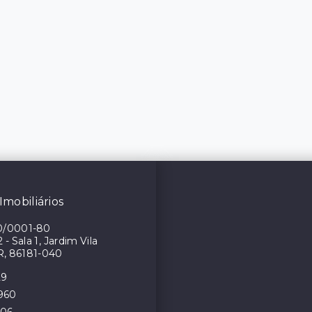
Imobiliários
0/0001-80
- Sala 1, Jardim Vila
R, 86181-040
29
4960