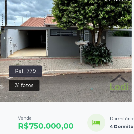
Ref.:
779
31
fotos
Venda
Dormitório
R$750.000,00
4 Dormitór