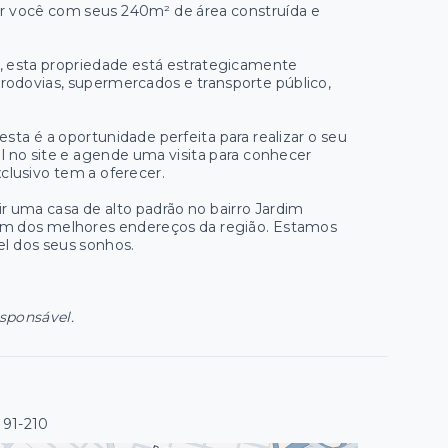
nder você com seus 240m² de área construída e
a, esta propriedade está estrategicamente
s, rodovias, supermercados e transporte público,
ta é a oportunidade perfeita para realizar o seu
l no site e agende uma visita para conhecer
clusivo tem a oferecer.
 uma casa de alto padrão no bairro Jardim
um dos melhores endereços da região. Estamos
el dos seus sonhos.
esponsável.
191-210