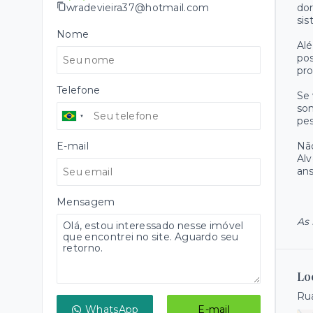
wradevieira37@hotmail.com
dor
sis
Nome
Alé
pos
pro
Telefone
Se 
son
pes
E-mail
Não
Al
ans
Mensagem
As 
Lo
Ru
WhatsApp
E-mail