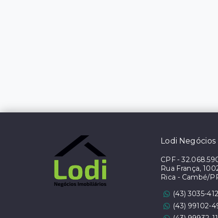
Lodi Negócios 
CPF
-
32.068.59
Rua França, 1002 
Rica - Cambé/P
(43) 3035-41
(43) 99102-