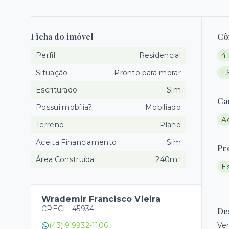
Ficha do imóvel
Cô
Perfil
Residencial
4 
Situação
Pronto para morar
1 
Escriturado
Sim
Ca
Possui mobília?
Mobiliado
A
Terreno
Plano
Aceita Financiamento
Sim
Pr
Área Construída
240m²
E
Wrademir Francisco Vieira
CRECI -
45934
De
(43) 9 9932-1106
Ven