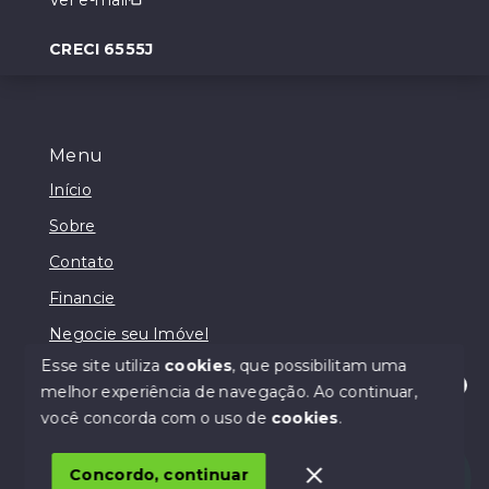
CRECI 6555J
Menu
Início
Sobre
Contato
Financie
Negocie seu Imóvel
Esse site utiliza
cookies
, que possibilitam uma
melhor experiência de navegação.
Ao continuar,
Olá! Estamos disponíveis para te ajudar.
você concorda com o uso de
cookies
.
© Copyright 2026 - Lodi Negócios Imobiliários - Todos
os direitos reservados
Concordo, continuar
SITE PARA IMOBILIARIA