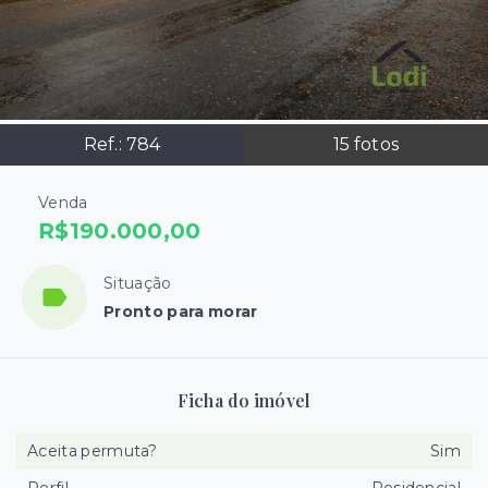
Ref.:
784
15
fotos
Venda
R$190.000,00
Situação
Pronto para morar
Ficha do imóvel
Aceita permuta?
Sim