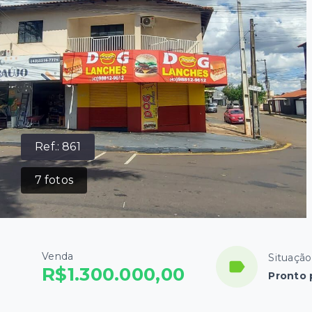
Ref.:
861
7
fotos
Venda
Situação
R$1.300.000,00
Pronto 