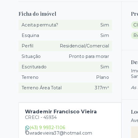
Ficha do imóvel
Pr
Aceita permuta?
Sim
C
Esquina
Sim
R
Perfil
Residencial/Comercial
Situação
Pronto para morar
De
Escriturado
Sim
Imó
San
Terreno
Plano
As 
Terreno Área Total
317m²
Lo
Wrademir Francisco Vieira
CRECI -
45934
Ave
(43) 9 9932-1106
wradevieira37@hotmail.com