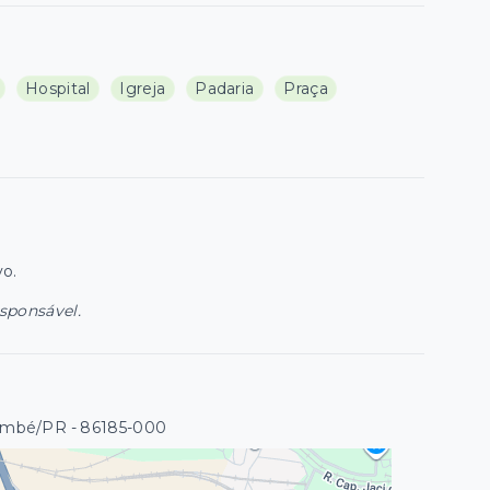
Hospital
Igreja
Padaria
Praça
vo.
esponsável.
Cambé/PR
- 86185-000