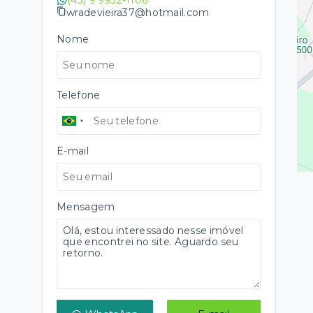
(43) 9 9932-1106
wradevieira37@hotmail.com
Nome
Telefone
E-mail
Mensagem