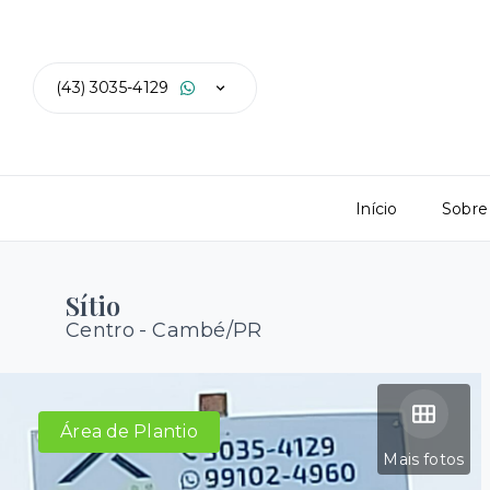
(43) 3035-4129
Início
Sobre
Sítio
Centro - Cambé/PR
Área de Plantio
Mais fotos