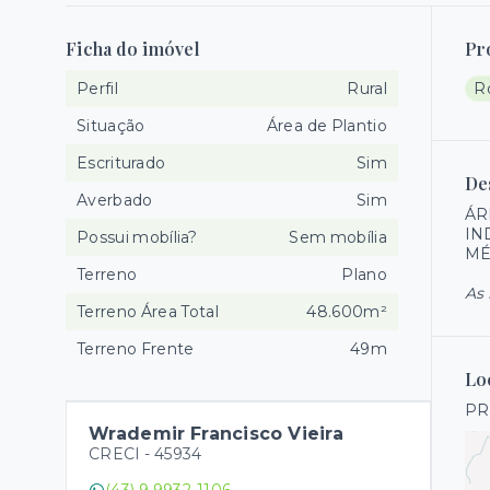
Ficha do imóvel
Pr
Perfil
Rural
R
Situação
Área de Plantio
Escriturado
Sim
De
Averbado
Sim
ÁR
IN
Possui mobília?
Sem mobília
MÉ
Terreno
Plano
As 
Terreno Área Total
48.600m²
Terreno Frente
49m
Lo
PR
Wrademir Francisco Vieira
CRECI -
45934