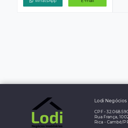
WhatsApp
E-mail
Lodi Negócios 
CPF
-
32.068.59
Rua França, 1002 
Rica - Cambé/P