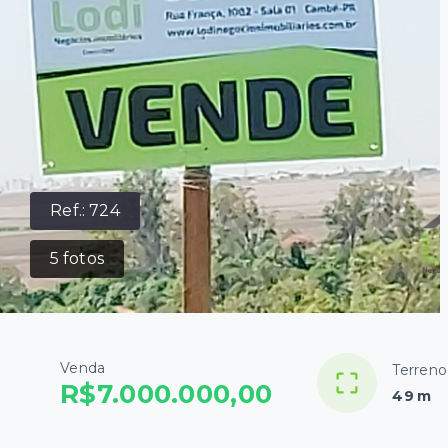
Ref.:
724
5
fotos
Venda
Terreno
R$7.000.000,00
49 m