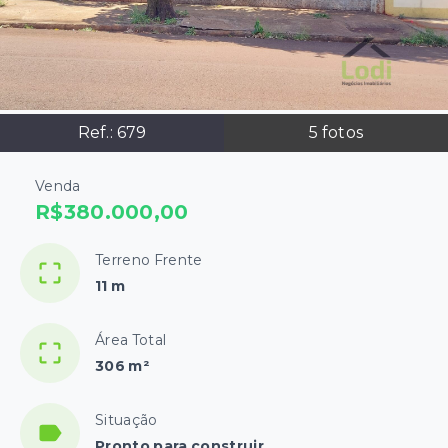
Ref.:
679
5
fotos
Venda
R$380.000,00
Terreno Frente
11 m
Área Total
306 m²
Situação
Pronto para construir