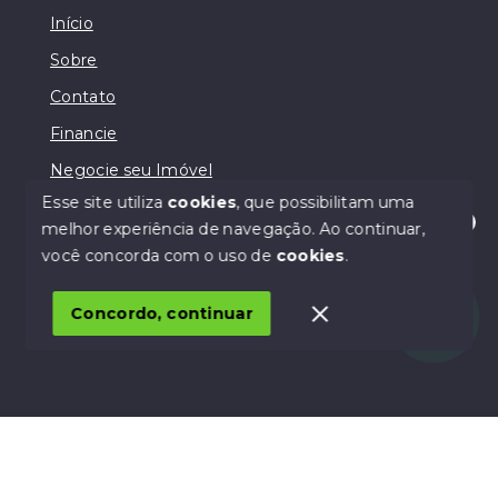
Início
Sobre
Contato
Financie
Negocie seu Imóvel
Esse site utiliza
cookies
, que possibilitam uma
melhor experiência de navegação.
Ao continuar,
Olá! Estamos disponíveis para te ajudar.
você concorda com o uso de
cookies
.
© Copyright 2026 - Lodi Negócios Imobiliários - Todos
os direitos reservados
Concordo, continuar
SITE PARA IMOBILIARIA
Início
Histórico
Favoritos