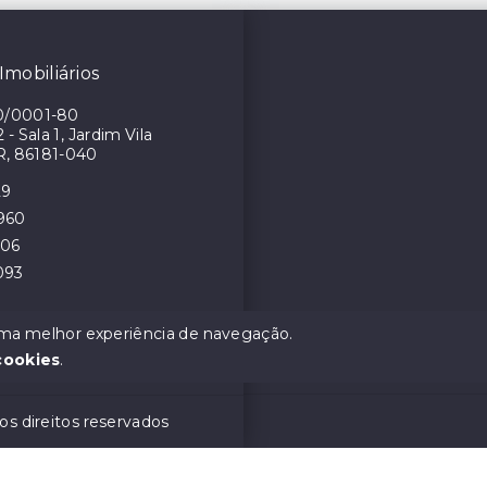
Imobiliários
0/0001-80
- Sala 1, Jardim Vila
R, 86181-040
29
4960
106
093
 uma melhor experiência de navegação.
cookies
.
os direitos reservados