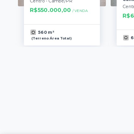
Centro - Cambé/PR
Cent
R$550.000,00
/ 
VENDA
R$6
560 m²
6
(
Terreno Área Total
)