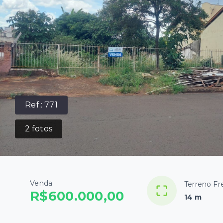
Ref.:
771
2
fotos
Venda
Terreno Fr
R$600.000,00
14 m