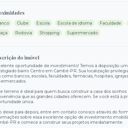
oximidades
anco
Clube
Escola
Escola de idioma
Faculdade
raça
Rodovia
Shopping
Supermercado
scrição do imóvel
elente oportunidade de investimento! Temos à disposição um 
stigiado bairro Centro em Cambé-PR. Sua localização privilegi
s como bancos, escolas, faculdades, farmácias, hospitais, igrejas
permercados.
e terreno é ideal para quem busca construir a casa dos sonhos
veniência que as grandes cidades oferecem. Se você está à pr
rtunidade única.
 deixe para depois, entre em contato conosco através do formu
ormações sobre essa excelente opção de investimento imobiliár
mbé-PR e comece a construir seus projetos imediatamente.