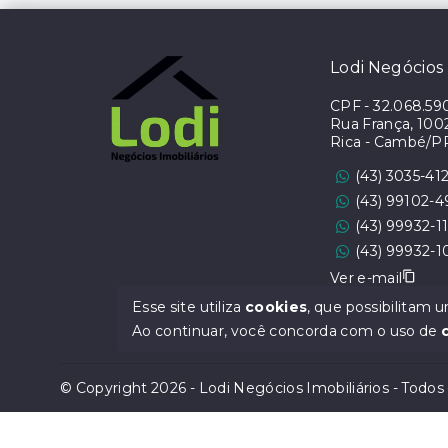
Lodi Negócios 
CPF
-
32.068.59
Rua França, 1002 
Rica - Cambé/P
(43) 3035-41
(43) 99102-
(43) 99932-1
(43) 99932-1
Ver e-mail
Esse site utiliza
cookies
, que possibilitam
CRECI 6555J
Ao continuar, você concorda com o uso de
© Copyright 2026 - Lodi Negócios Imobiliários - Todos 