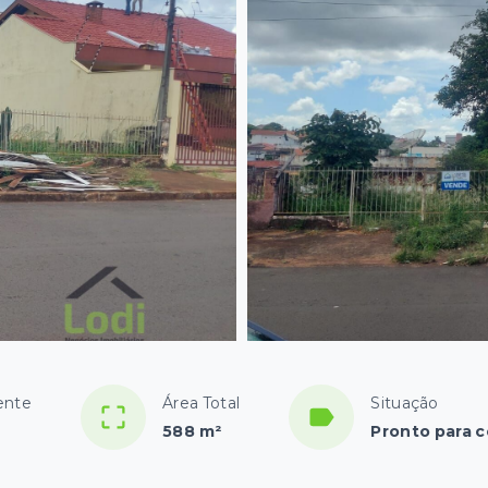
ente
Área Total
Situação
588 m²
Pronto para c