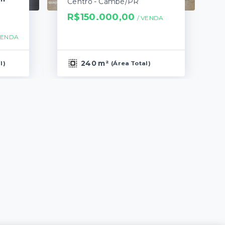
Centro - Cambé/PR
R$150.000,00
/ 
VENDA
VENDA
240 m²
l
)
(
Área Total
)