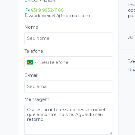
CRECI -
45934
Inv
(43) 9 9932-1106
opo
wradevieira37@hotmail.com
pat
Nome
As 
Telefone
Lo
Ru
E-mail
Mensagem