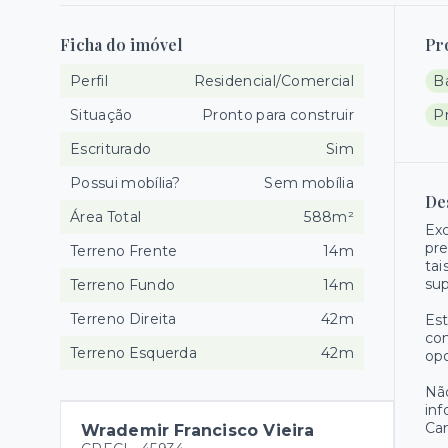
Ficha do imóvel
Pr
Perfil
Residencial/Comercial
B
Situação
Pronto para construir
P
Escriturado
Sim
Possui mobília?
Sem mobília
De
Área Total
588m²
Exc
pre
Terreno Frente
14m
tai
su
Terreno Fundo
14m
Terreno Direita
42m
Est
con
Terreno Esquerda
42m
opo
Não
inf
Ca
Wrademir Francisco Vieira