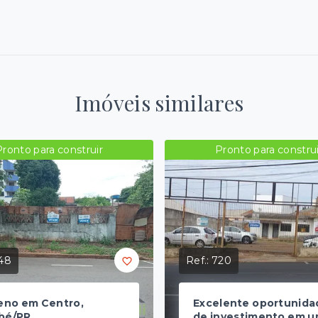
Imóveis similares
Pronto para construir
Pronto para construi
48
Ref.:
720
eno em Centro,
Excelente oportunida
bé/PR
de investimento em 