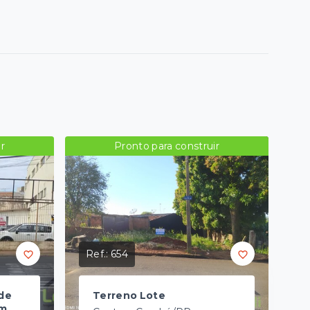
r
Pronto para construir
Ref.:
654
de
Terreno Lote
um