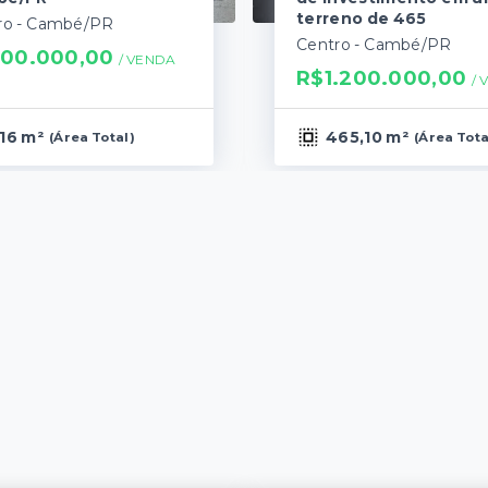
terreno de 465
ro - Cambé/PR
Centro - Cambé/PR
00.000,00
/ 
VENDA
R$1.200.000,00
/ 
16 m²
465,10 m²
(
Área Total
)
(
Área Tota