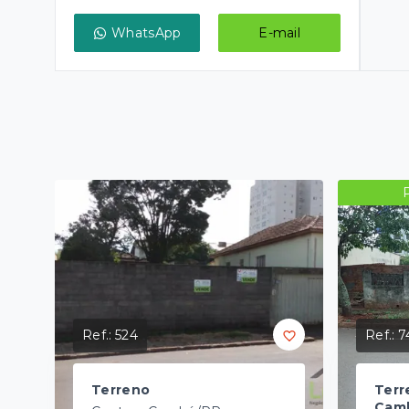
WhatsApp
E-mail
Ref.:
524
Ref.:
7
Terreno
Terr
Cam